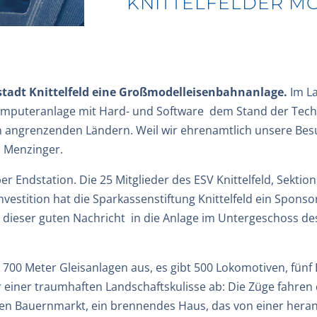
KNITTELFELDER M
tadt Knittelfeld eine Großmodelleisenbahnanlage.
Im La
Computeranlage mit Hard- und Software dem Stand der Tec
n angrenzenden Ländern. Weil wir ehrenamtlich unsere Bes
o Menzinger.
aber Endstation. Die 25 Mitglieder des ESV Knittelfeld, Sekti
vestition hat die Sparkassenstiftung Knittelfeld ein Sponso
t dieser guten Nachricht in die Anlage im Untergeschoss 
h 700 Meter Gleisanlagen aus, es gibt 500 Lokomotiven, fü
vor einer traumhaften Landschaftskulisse ab: Die Züge fahre
nen Bauernmarkt, ein brennendes Haus, das von einer her