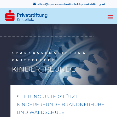
office@sparkasse-knittelfeld-privatstiftung.at
SPARKASSENSTIFTUNG
KNITTELFELD
KINDERFREUNDE
STIFTUNG UNTERSTÜTZT
KINDERFREUNDE BRANDNERHUBE
UND WALDSCHULE