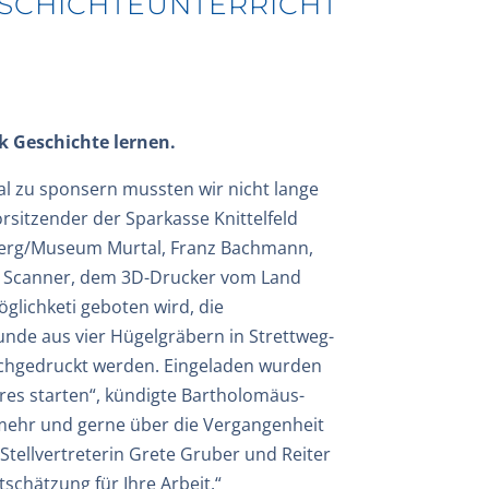
ESCHICHTEUNTERRICHT
 Geschichte lernen.
 zu sponsern mussten wir nicht lange
orsitzender der Sparkasse Knittelfeld
enberg/Museum Murtal, Franz Bachmann,
en Scanner, dem 3D-Drucker vom Land
ichketi geboten wird, die
nde aus vier Hügelgräbern in Strettweg-
achgedruckt werden. Eingeladen wurden
res starten“, kündigte Bartholomäus-
ne mehr und gerne über die Vergangenheit
tellvertreterin Grete Gruber und Reiter
schätzung für Ihre Arbeit.“