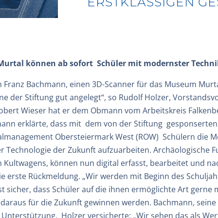
ERSTKLASSIGEN G
urtal können ab sofort Schüler mit modernster Technik
 Franz Bachmann, einen 3D-Scanner für das Museum Murtal
ne der Stiftung gut angelegt“, so Rudolf Holzer, Vorstandsv
er Robert Wieser hat er dem Obmann vom Arbeitskreis Falk
hmann erklärte, dass mit dem von der Stiftung gesponsert
lmanagement Obersteiermark West (ROW) Schülern die Mögl
 Technologie der Zukunft aufzuarbeiten. Archäologische Fu
Kultwagens, können nun digital erfasst, bearbeitet und n
ie erste Rückmeldung. „Wir werden mit Beginn des Schuljah
 ist sicher, dass Schüler auf die ihnen ermöglichte Art ger
daraus für die Zukunft gewinnen werden. Bachmann, seine S
 Unterstützung. Holzer versicherte: „Wir sehen das als Wert