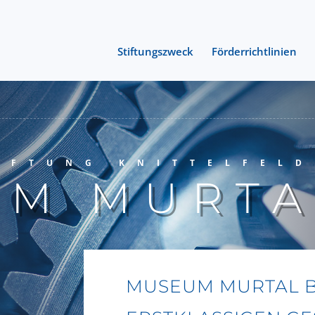
Stiftungszweck
Förderrichtlinien
IFTUNG KNITTELFELD
UM MURTA
MUSEUM MURTAL B